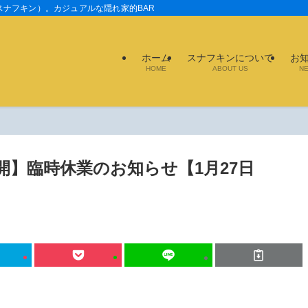
ットバー スナフキン）。カジュアルな隠れ家的BAR。豊富なラムやフレッシュジュース
ホーム
スナフキンについて
お
HOME
ABOUT US
N
業再開】臨時休業のお知らせ【1月27日
】