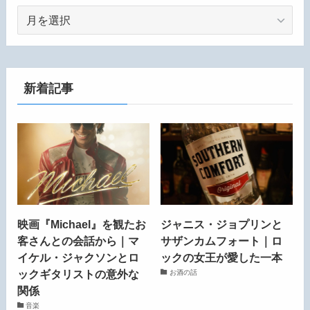
ア
ー
カ
イ
ブ
新着記事
映画『Michael』を観たお
ジャニス・ジョプリンと
客さんとの会話から｜マ
サザンカムフォート｜ロ
イケル・ジャクソンとロ
ックの女王が愛した一本
ックギタリストの意外な
お酒の話
関係
音楽